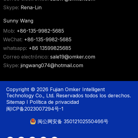
Skype:
Rena-Lin
Sunny Wang
Mob:
+86-135-9982-5685
WeChat:
+86-135-9982-5685
whatsapp:
+86 13599825685
Correo electrónico:
sale19@omker.com
Skype:
jingwang074@hotmail.com
Copyright ©
2026
Fujian Omker Intelligent
Technology Co., Ltd. Reservados todos los derechos.
Sitemap
I
Política de privacidad
闽ICP备2023007294号-1
闽公网安备 35012102550466号