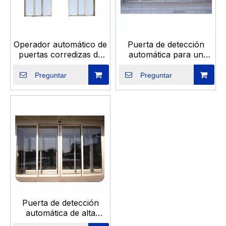
Operador automático de
Puerta de detección
puertas corredizas de
automática para un
vidrio con motor de
acceso sin costuras en
puertas de servicio
espacios comerciales
Preguntar
Preguntar
pesado
Puerta de detección
automática de alta
calidad para edificios