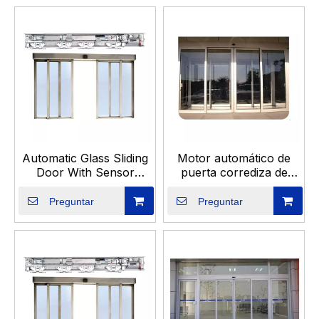
entradas de villas privadas, eligiendo la solución de
puerta correcta de una confianza
proveedor en
China
como Omker garantiza el valor y la
confiabilidad a largo plazo.
Automatic Glass Sliding
Motor automático de
Door With Sensor
puerta corrediza de
Motor Auto Door for
vidrio de aluminio
Hotel
Preguntar
Preguntar