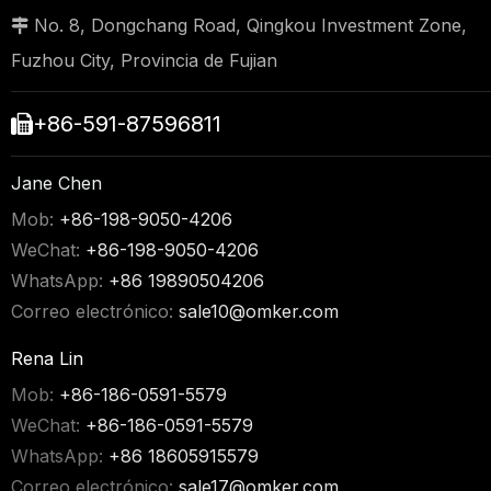
No. 8, Dongchang Road, Qingkou Investment Zone,

Fuzhou City, Provincia de Fujian
+86-591-87596811

Jane Chen
Mob:
+86-198-9050-4206
WeChat:
+86-198-9050-4206
WhatsApp:
+86 19890504206
Correo electrónico:
sale10@omker.com
Rena Lin
Mob:
+86-186-0591-5579
WeChat:
+86-186-0591-5579
WhatsApp:
+86 18605915579
Correo electrónico:
sale17@omker.com