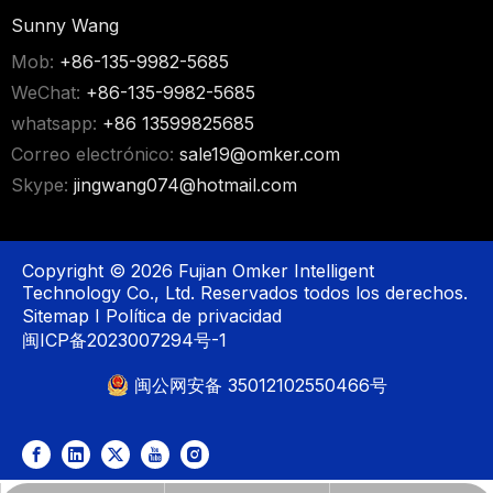
Sunny Wang
Mob:
+86-135-9982-5685
WeChat:
+86-135-9982-5685
whatsapp:
+86 13599825685
Correo electrónico:
sale19@omker.com
Skype:
jingwang074@hotmail.com
Copyright ©
2026
Fujian Omker Intelligent
Technology Co., Ltd. Reservados todos los derechos.
Sitemap
I
Política de privacidad
闽ICP备2023007294号-1
闽公网安备 35012102550466号