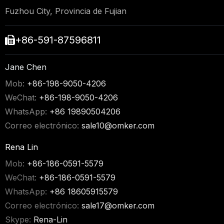
Fuzhou City, Provincia de Fujian
+86-591-87596811

Jane Chen
Mob:
+86-198-9050-4206
WeChat:
+86-198-9050-4206
WhatsApp:
+86 19890504206
Correo electrónico:
sale10@omker.com
Rena Lin
Mob:
+86-186-0591-5579
WeChat:
+86-186-0591-5579
WhatsApp:
+86 18605915579
Correo electrónico:
sale17@omker.com
Skype:
Rena-Lin