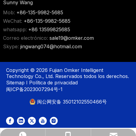
Sunny Wang
Mob:
+86-135-9982-5685
WeChat:
+86-135-9982-5685
whatsapp:
+86 13599825685
Correo electrónico:
sale19@omker.com
Skype:
jingwang074@hotmail.com
Copyright ©
2026
Fujian Omker Intelligent
Technology Co., Ltd. Reservados todos los derechos.
Sitemap
I
Política de privacidad
闽ICP备2023007294号-1
闽公网安备 35012102550466号