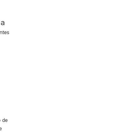
ca
ntes
o de
e