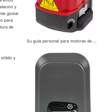
raremos
alación y
te global
do para
tura de
Su guía personal para motores de puertas corredizas: tipos, beneficios y consejos de instalación
sólido y