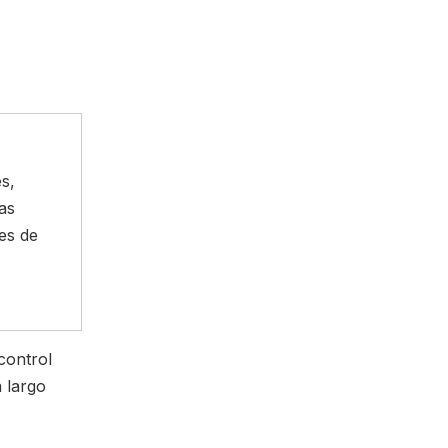
s,
as
nes de
control
 largo