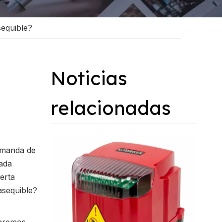
sequible?
Noticias
relacionadas
emanda de
ada
uerta
asequible?