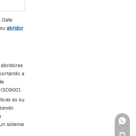
 Gate
 su
abridor
 abridores
portando a
de
 ISO9001.
icas es su
izando
a
+86 18
 un sistema
+86 18
+86-19