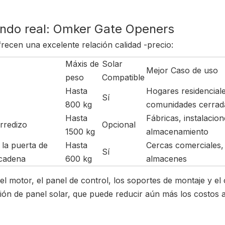
ndo real: Omker Gate Openers
ecen una excelente relación calidad -precio:
Máxis de
Solar
Mejor Caso de uso
peso
Compatible
Hasta
Hogares residenciale
Sí
800 kg
comunidades cerrad
Hasta
Fábricas, instalacio
rredizo
Opcional
1500 kg
almacenamiento
 la puerta de
Hasta
Cercas comerciales,
Sí
 cadena
600 kg
almacenes
l motor, el panel de control, los soportes de montaje y el 
ón de panel solar, que puede reducir aún más los costos a